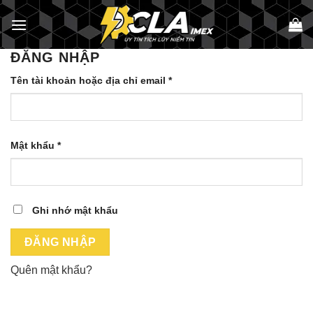
Bỏ
qua
nội
ĐĂNG NHẬP
dung
Bắt
Tên tài khoản hoặc địa chỉ email
*
buộc
Bắt
Mật khẩu
*
buộc
Ghi nhớ mật khẩu
ĐĂNG NHẬP
Quên mật khẩu?