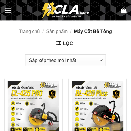
Bỏ
qua
nội
dung
Trang chủ
/
Sản phẩm
/
Máy Cắt Bê Tông
LỌC