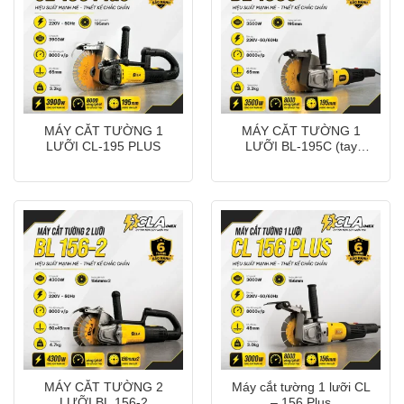
MÁY CẮT TƯỜNG 1
MÁY CẮT TƯỜNG 1
LƯỠI CL-195 PLUS
LƯỠI BL-195C (tay
thẳng)
MÁY CẮT TƯỜNG 2
Máy cắt tường 1 lưỡi CL
LƯỠI BL 156-2
– 156 Plus